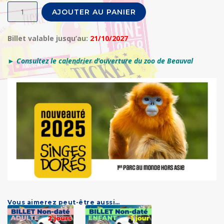
quantité
AJOUTER AU PANIER
de
ZOO
Billet valable jusqu’au:
21/10/2027
PARC
DE
► Consultez le calendrier d’ouverture du zoo de Beauval
BEAUVAL
1
jour
non
daté
Adulte
-
E-
Billet
Vous aimerez peut-être aussi…