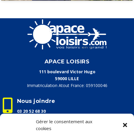
APACE LOISIRS
111 boulevard Victor Hugo
59000 LILLE
Immatriculation Atout France: 059100046

Nous joindre
03 20 52 68 30
info@apaceloisirs.com
Gérer le consentement aux
cookies
Nos horaires d'ouverture