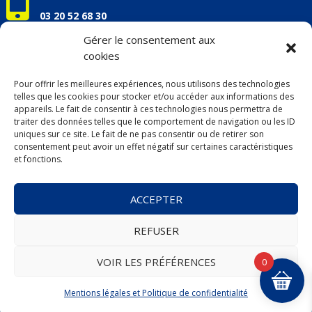

03 20 52 68 30
info@apaceloisirs.com
Gérer le consentement aux
cookies

Nos horaires d'ouverture
Pour offrir les meilleures expériences, nous utilisons des technologies
Du lundi au vendredi :
telles que les cookies pour stocker et/ou accéder aux informations des
9h00 – 13h00 / 14h00 – 17h00
appareils. Le fait de consentir à ces technologies nous permettra de
traiter des données telles que le comportement de navigation ou les ID
uniques sur ce site. Le fait de ne pas consentir ou de retirer son
consentement peut avoir un effet négatif sur certaines caractéristiques
et fonctions.
Mentions légales &
Politique de confidentialité
ACCEPTER
Conditions Générales de Vente (CGV)
►
Billetterie
REFUSER
►
Voyages
.
+ de détails ou d’infos :
nous consulter
VOIR LES PRÉFÉRENCES
0
Mentions légales et Politique de confidentialité