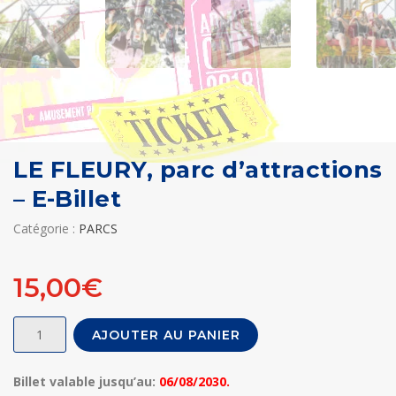
LE FLEURY, parc d’attractions
– E-Billet
Catégorie :
PARCS
15,00
€
quantité
AJOUTER AU PANIER
de
LE
Billet valable jusqu’au:
06/08/2030.
FLEURY,