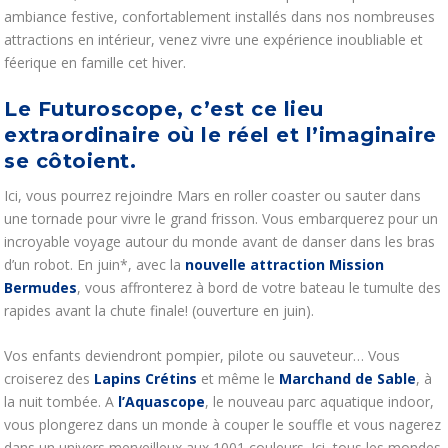
ambiance festive, confortablement installés dans nos nombreuses
attractions en intérieur, venez vivre une expérience inoubliable et
féerique en famille cet hiver.
Le Futuroscope, c’est ce lieu
extraordinaire où le réel et l’imaginaire
se côtoient.
Ici, vous pourrez rejoindre Mars en roller coaster ou sauter dans
une tornade pour vivre le grand frisson. Vous embarquerez pour un
incroyable voyage autour du monde avant de danser dans les bras
d’un robot. En juin*, avec la
nouvelle attraction Mission
Bermudes
, vous affronterez à bord de votre bateau le tumulte des
rapides avant la chute finale! (ouverture en juin).
Vos enfants deviendront pompier, pilote ou sauveteur… Vous
croiserez des
Lapins Crétins
et même le
Marchand de Sable
, à
la nuit tombée. A
l’Aquascope
, le nouveau parc aquatique indoor,
vous plongerez dans un monde à couper le souffle et vous nagerez
dans un univers merveilleux aux 1001 couleurs. Ici, tous les mondes