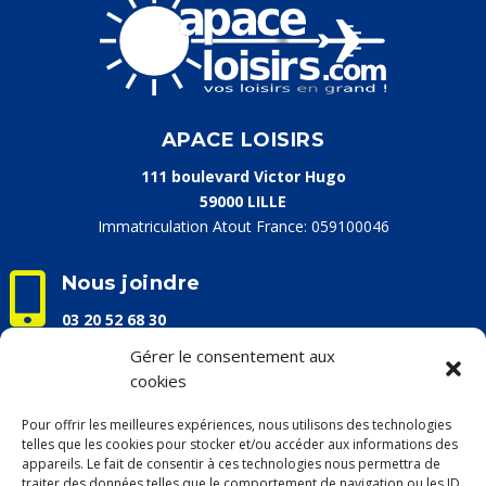
APACE LOISIRS
111 boulevard Victor Hugo
59000 LILLE
Immatriculation Atout France: 059100046

Nous joindre
03 20 52 68 30
info@apaceloisirs.com
Gérer le consentement aux
cookies

Nos horaires d'ouverture
Pour offrir les meilleures expériences, nous utilisons des technologies
Du lundi au vendredi :
telles que les cookies pour stocker et/ou accéder aux informations des
9h00 – 13h00 / 14h00 – 17h00
appareils. Le fait de consentir à ces technologies nous permettra de
traiter des données telles que le comportement de navigation ou les ID