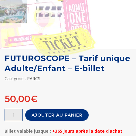
FUTUROSCOPE – Tarif unique
Adulte/Enfant – E-billet
Catégorie :
PARCS
50,00
€
quantité
AJOUTER AU PANIER
de
FUTUROSCOPE
Billet valable jusque :
+365 jours après la date d’achat
-