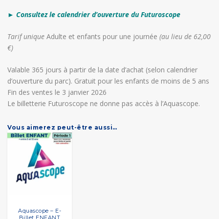
Tarif
► Consultez le calendrier d’ouverture du Futuroscope
unique
Adulte/Enfant
Tarif unique
Adulte et enfants pour une journée
(au lieu de 62,00
-
€)
E-
billet
Valable 365 jours à partir de la date d’achat (selon calendrier
d’ouverture du parc). Gratuit pour les enfants de moins de 5 ans
Fin des ventes le 3 janvier 2026
Le billetterie Futuroscope ne donne pas accès à l’Aquascope.
Vous aimerez peut-être aussi…
Aquascope – E-
Billet ENFANT