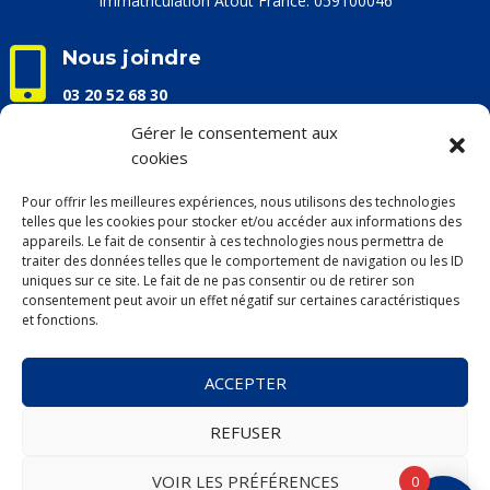
Immatriculation Atout France: 059100046

Nous joindre
03 20 52 68 30
info@apaceloisirs.com
Gérer le consentement aux
cookies

Nos horaires d'ouverture
Pour offrir les meilleures expériences, nous utilisons des technologies
Du lundi au vendredi :
telles que les cookies pour stocker et/ou accéder aux informations des
9h00 – 13h00 / 14h00 – 17h00
appareils. Le fait de consentir à ces technologies nous permettra de
traiter des données telles que le comportement de navigation ou les ID
uniques sur ce site. Le fait de ne pas consentir ou de retirer son
consentement peut avoir un effet négatif sur certaines caractéristiques
et fonctions.
Mentions légales &
Politique de confidentialité
ACCEPTER
Conditions Générales de Vente (CGV)
►
Billetterie
REFUSER
►
Voyages
.
+ de détails ou d’infos :
nous consulter
VOIR LES PRÉFÉRENCES
0