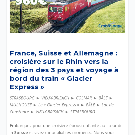
France, Suisse et Allemagne :
croisière sur le Rhin vers la
région des 3 pays et voyage à
bord du train « Glacier
Express »
STRASBOURG ► VIEUX-BRISACH ► COLMAR ► BÂLE ►
MULHOUSE ► Le « Glacier Express » ► BÂLE ► Lac de
Constance ► VIEUX-BRISACH ► STRASBOURG
Embarquez pour une croisière époustouflante au cœur de
la
Suisse
et vivez d’inoubliables moments. Nous vous