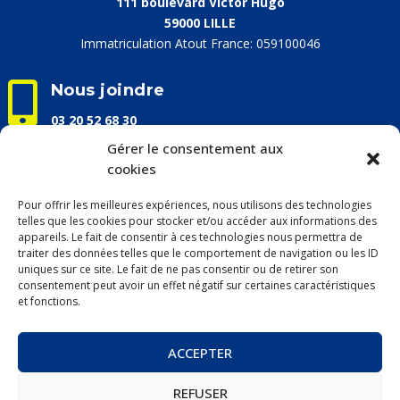
111 boulevard Victor Hugo
59000 LILLE
Immatriculation Atout France: 059100046

Nous joindre
03 20 52 68 30
info@apaceloisirs.com
Gérer le consentement aux
cookies

Nos horaires d'ouverture
Pour offrir les meilleures expériences, nous utilisons des technologies
Du lundi au vendredi :
telles que les cookies pour stocker et/ou accéder aux informations des
appareils. Le fait de consentir à ces technologies nous permettra de
9h00 – 13h00 / 14h00 – 17h00
traiter des données telles que le comportement de navigation ou les ID
uniques sur ce site. Le fait de ne pas consentir ou de retirer son
consentement peut avoir un effet négatif sur certaines caractéristiques
et fonctions.
Mentions légales &
Politique de confidentialité
ACCEPTER
Conditions Générales de Vente (CGV)
►
Billetterie
REFUSER