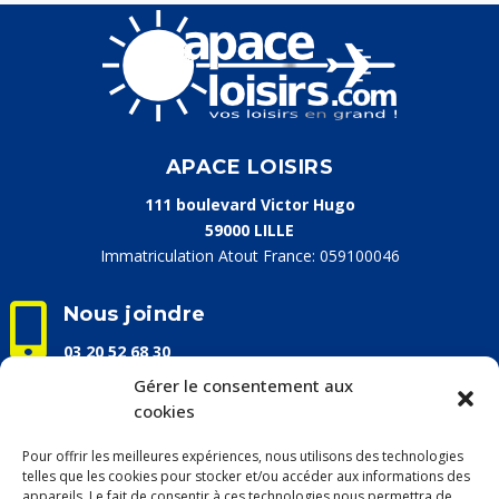
APACE LOISIRS
111 boulevard Victor Hugo
59000 LILLE
Immatriculation Atout France: 059100046

Nous joindre
03 20 52 68 30
info@apaceloisirs.com
Gérer le consentement aux
cookies

Nos horaires d'ouverture
Pour offrir les meilleures expériences, nous utilisons des technologies
Du lundi au vendredi :
telles que les cookies pour stocker et/ou accéder aux informations des
9h00 – 13h00 / 14h00 – 17h00
appareils. Le fait de consentir à ces technologies nous permettra de