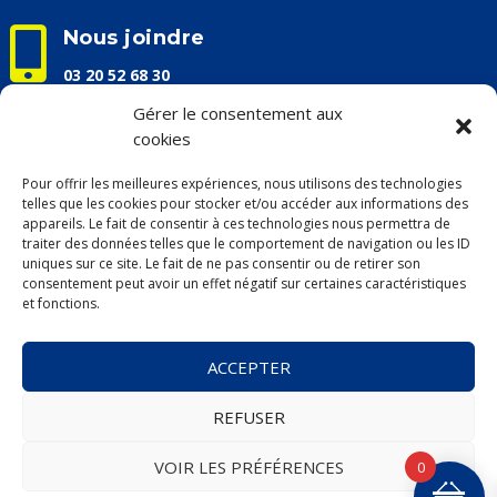

Nous joindre
03 20 52 68 30
info@apaceloisirs.com
Gérer le consentement aux
cookies

Nos horaires d'ouverture
Pour offrir les meilleures expériences, nous utilisons des technologies
Du lundi au vendredi :
telles que les cookies pour stocker et/ou accéder aux informations des
9h00 – 13h00 / 14h00 – 17h00
appareils. Le fait de consentir à ces technologies nous permettra de
traiter des données telles que le comportement de navigation ou les ID
uniques sur ce site. Le fait de ne pas consentir ou de retirer son
consentement peut avoir un effet négatif sur certaines caractéristiques
et fonctions.
Mentions légales &
Politique de confidentialité
ACCEPTER
Conditions Générales de Vente (CGV)
►
Billetterie
REFUSER
►
Voyages
.
+ de détails ou d’infos :
nous consulter
VOIR LES PRÉFÉRENCES
0